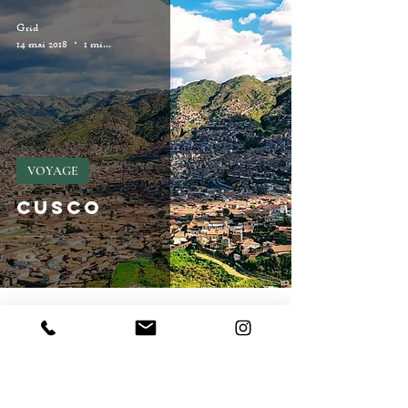
Grid
14 mai 2018
1 min de lecture
VOYAGE
Cusco
GRID
> Atelier de création en Ariège.
> Mon mail : info@gridcusco.com