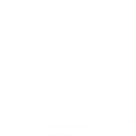
> C
S'inscrire à ma
Ariège.
> Liv
newsletter
ici