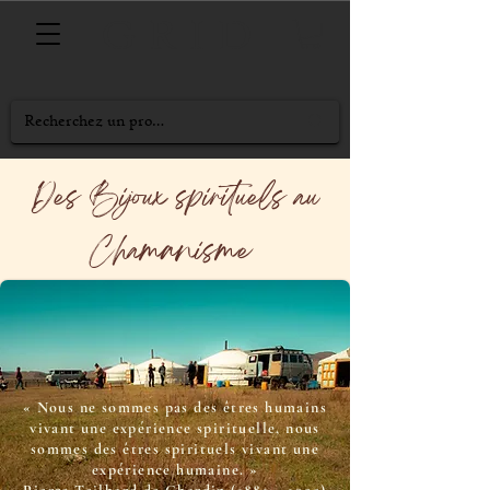
GRID
Des Bijoux spirituels au
Chamanisme
« Nous ne sommes pas des êtres humains
vivant une expérience spirituelle, nous
sommes des êtres spirituels vivant une
expérience humaine. »