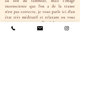
au son du tambour, mais l'image
inconsciente que l'on a de la transe
n'est pas correcte, je vous parle ici d'un
état très méditatif et relaxant ou vous
pourrez voyager et aller à la rencontre
de vos guides mais ou vous êtes bien
conscient.
A l'aide de cet outil vous retrouvez
votre pouvoir personnel ce qui est
fondamental pour votre bien-être .
Le voyage chamanique ne fait "qu'
éveiller ce qui est déjà présent en vous"
( Michael Harner - La voie du chamane
)