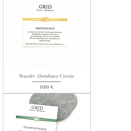
Bracelet Abondance Citrine
Prix
15,00 €