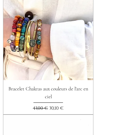
Bracelet Chakras aux couleurs de l'arc en
ciel
Prix original
Prix promotionnel
43,00 €
30,10 €