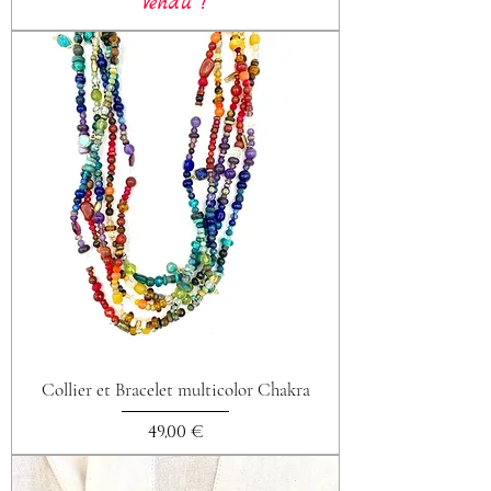
Vendu !
Collier et Bracelet multicolor Chakra
Prix
49,00 €