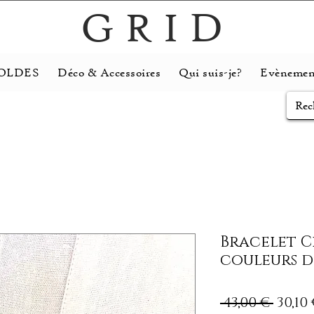
GRID
OLDES
Déco & Accessoires
Qui suis-je?
Evènemen
Bracelet C
couleurs de
Prix
 43,00 € 
30,10