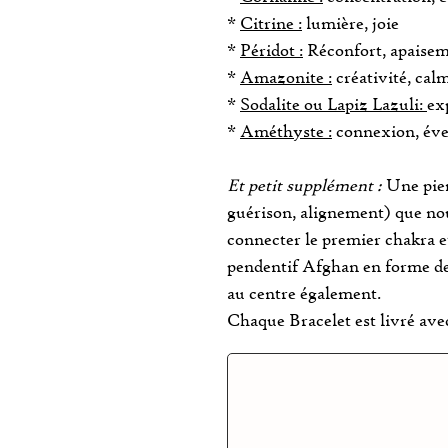
*
Citrine :
lumière, joie
*
Péridot :
Réconfort, apaise
*
Amazonite :
créativité, cal
*
Sodalite ou Lapiz Lazuli:
ex
*
Améthyste :
connexion, éve
Et petit supplément :
Une pier
guérison, alignement) que no
connecter le premier chakra et
pendentif Afghan en forme de 
au centre également.
Chaque Bracelet est livré ave