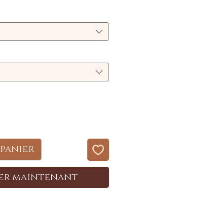
inal
promotionnel
 panier
er maintenant