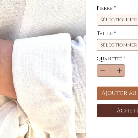
orig
Pierre
*
Sélectionner
Taille
*
Sélectionner
Quantité
*
Ajouter au
Achet