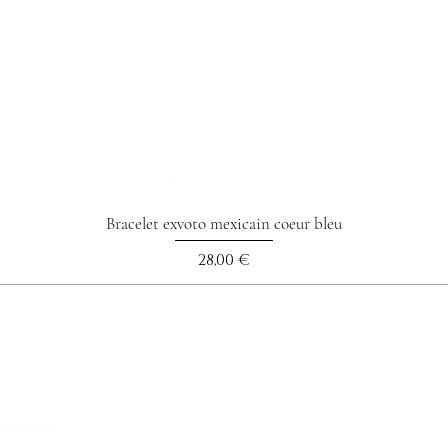
Bracelet exvoto mexicain coeur bleu
Prix
28,00 €