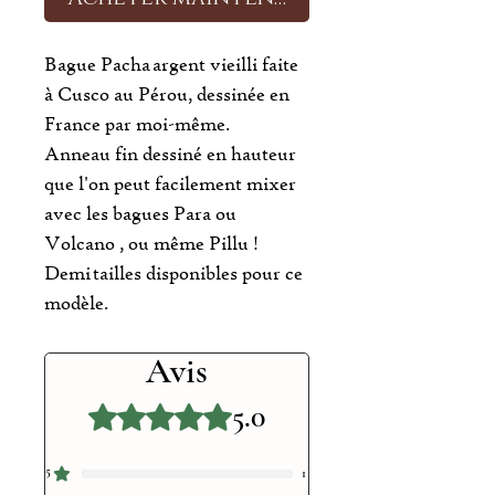
Bague Pacha argent vieilli faite
à Cusco au Pérou, dessinée en
France par moi-même.
Anneau fin dessiné en hauteur
que l'on peut facilement mixer
avec les bagues Para ou
Volcano , ou même Pillu !
Demi tailles disponibles pour ce
modèle.
Avis
5.0
Noté 5 sur 5.
5
1