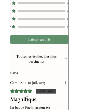
4
0
3
0
2
0
1
0
Laisser un avis
Toutes les étoiles, Les plus
pertinents
1 avis
Camille
•
10 juil. 2025
Noté 5 sur 5.
Vérifié
Magnifique
La bague Pacha argent est