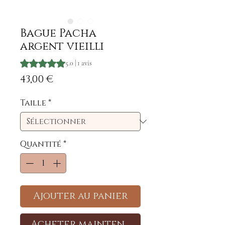
Bague Pacha
argent vieilli
La note est de 5.0 sur cinq étoiles selon 1 avis
5.0 | 1 avis
Prix
43,00 €
Taille
*
Quantité
*
Ajouter au panier
Acheter maintenant