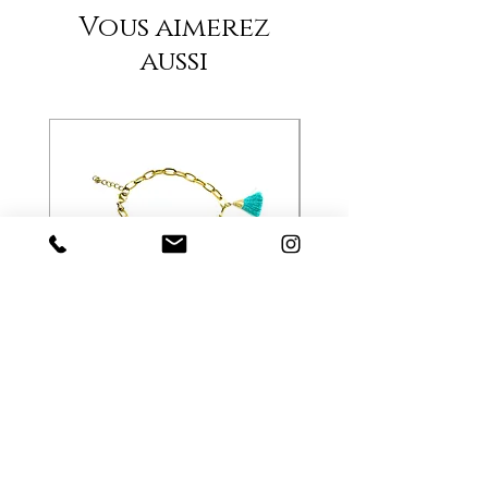
Vous aimerez
aussi
Bracelet exvoto mexicain coeur
Bracelet porte bonheur
bleu
Prix
28,00 €