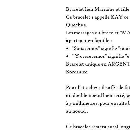
Bracelet lien Marraine et fill
Ce bracelet s'appelle KAY ce q
Quechua.
Les messages du bracelet 
à partager en famille :
"Soñaremos" signifie "nou
" Y creceremos" signifie "
Bracelet unique en ARGENT fa
Bordeaux.
Pour l'attacher ; il suffit de f
un double noeud bien serré, pu
à 3 millimetres; pour ensuite br
au noeud .
Ce bracelet restera aussi lon