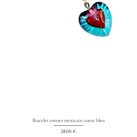
Bracelet exvoto mexicain coeur bleu
Prix
28,00 €