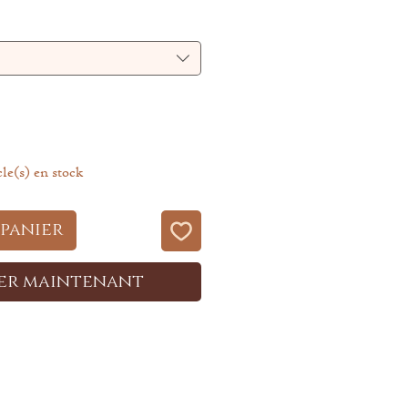
cle(s) en stock
 panier
er maintenant