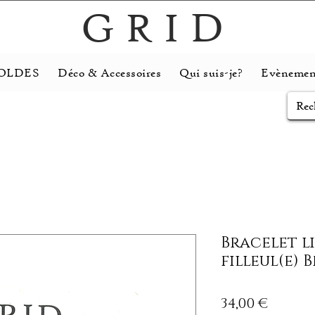
GRID
OLDES
Déco & Accessoires
Qui suis-je?
Evènemen
Bracelet l
filleul(e) 
Prix
34,00 €