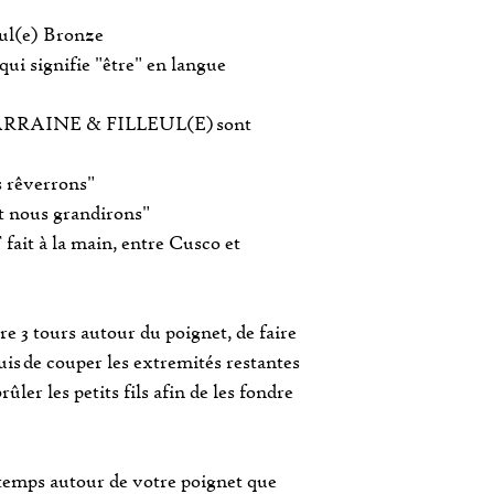
eul(e) Bronze
ui signifie "être" en langue
"MARRAINE & FILLEUL(E) sont
s rêverrons"
et nous grandirons"
it à la main, entre Cusco et
aire 3 tours autour du poignet, de faire
is de couper les extremités restantes
ûler les petits fils afin de les fondre
gtemps autour de votre poignet que