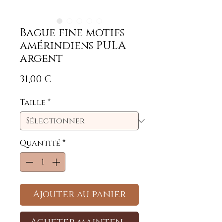
Bague fine motifs
amérindiens PULA
argent
Prix
31,00 €
Taille
*
Quantité
*
Ajouter au panier