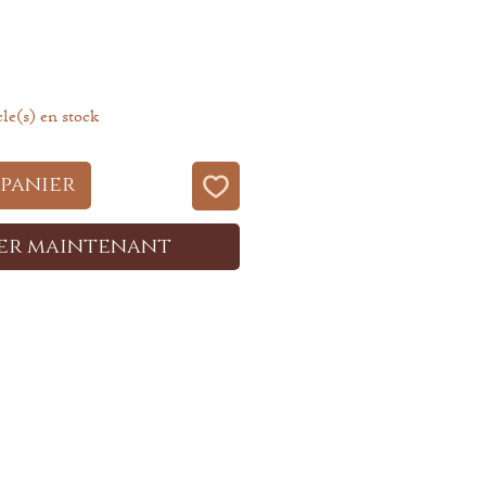
cle(s) en stock
 panier
er maintenant