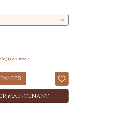
icle(s) en stock
 panier
er maintenant