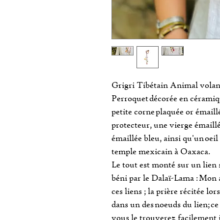
Grigri Tibétain Animal volan
Perroquet décorée en céramiqu
petite corne plaquée or émail
protecteur, une vierge émaillé
émaillée bleu, ainsi qu'un oe
temple mexicain à Oaxaca.
Le tout est monté sur un lien 
béni par le Dalaï-Lama : Mon a
ces liens ; la prière récitée l
dans un des noeuds du lien; ce
vous le trouverez facilement il