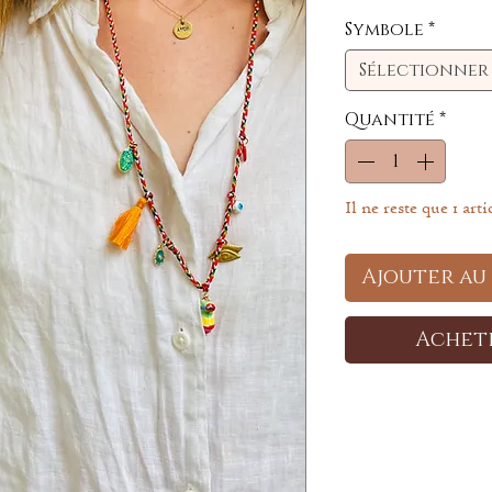
orig
Symbole
*
Sélectionner
Quantité
*
Il ne reste que 1 arti
Ajouter au
Achet