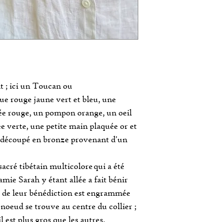
t ; ici un Toucan ou
e rouge jaune vert et bleu, une
lée rouge, un pompon orange, un oeil
e verte, une petite main plaquée or et
il découpé en bronze provenant d'un
sacré tibétain multicolore qui a été
mie Sarah y étant allée a fait bénir
ors de leur bénédiction est engrammée
 noeud se trouve au centre du collier ;
 est plus gros que les autres.