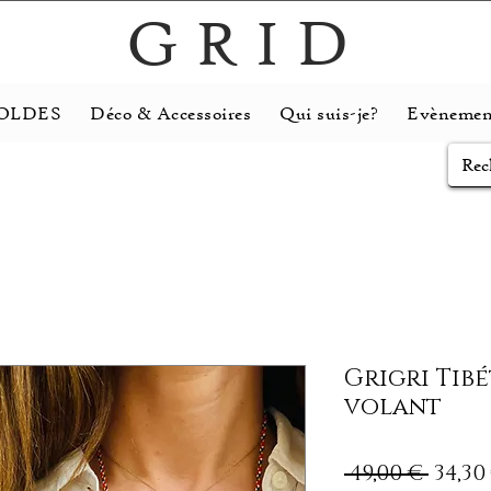
GRID
OLDES
Déco & Accessoires
Qui suis-je?
Evènemen
Grigri Tib
volant
Prix
 49,00 € 
34,30