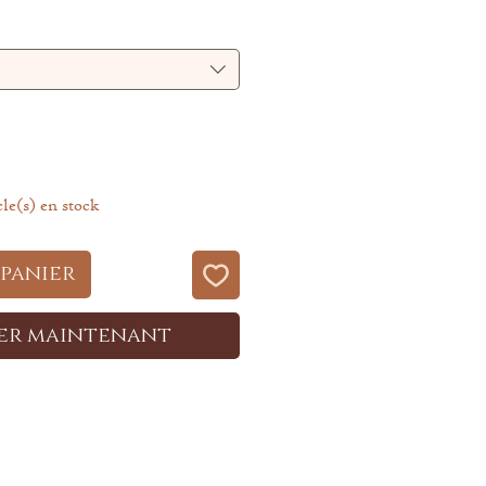
inal
promotionnel
cle(s) en stock
 panier
er maintenant