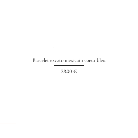
Bracelet exvoto mexicain coeur bleu
Prix
28,00 €