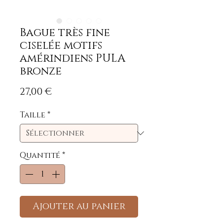
Bague très fine
ciselée motifs
amérindiens PULA
bronze
Prix
27,00 €
Taille
*
Quantité
*
Ajouter au panier